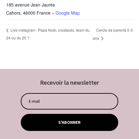
185 avenue Jean Jaurès
Cahors
,
46000
France
+ Google Map
Cercle de parents 0-3
Live instagram : Papa Noël, crustacés, team du
24 ou du 25 ?
ans
Recevoir la newsletter
S'ABONNER